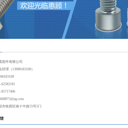
紧固件有限公司
理（13998183109）
8183109
62582181
85717406
68973@qq.com
阳市铁西区南十中路55号5门
馈