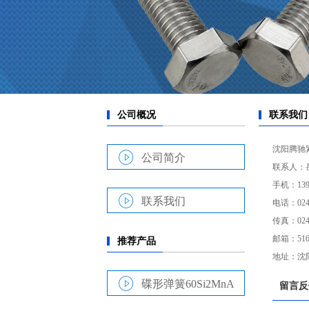
沈阳腾驰
公司简介
联系人：岳经
手机：1399
联系我们
电话：024-
传真：024-
邮箱：5166
地址：沈
碟形弹簧60Si2MnA
留言反