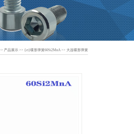
>>
产品展示
>>
{ct}碟形弹簧60Si2MnA
>> 大连碟形弹簧