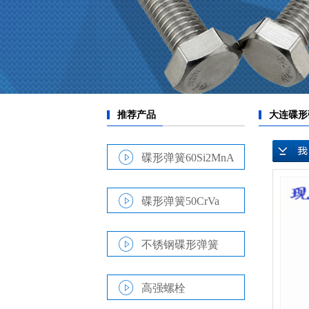
碟形弹簧60Si2MnA
碟形弹簧50CrVa
不锈钢碟形弹簧
高强螺栓